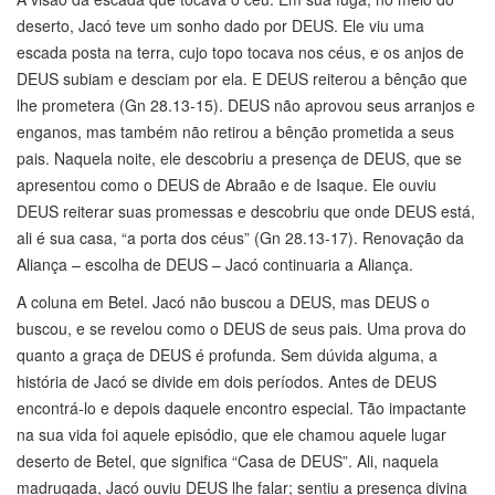
deserto, Jacó teve um sonho dado por DEUS. Ele viu uma
escada posta na terra, cujo topo tocava nos céus, e os anjos de
DEUS subiam e desciam por ela. E DEUS reiterou a bênção que
lhe prometera (Gn 28.13-15). DEUS não aprovou seus arranjos e
enganos, mas também não retirou a bênção prometida a seus
pais. Naquela noite, ele descobriu a presença de DEUS, que se
apresentou como o DEUS de Abraão e de Isaque. Ele ouviu
DEUS reiterar suas promessas e descobriu que onde DEUS está,
ali é sua casa, “a porta dos céus” (Gn 28.13-17). Renovação da
Aliança – escolha de DEUS – Jacó continuaria a Aliança.
A coluna em Betel. Jacó não buscou a DEUS, mas DEUS o
buscou, e se revelou como o DEUS de seus pais. Uma prova do
quanto a graça de DEUS é profunda. Sem dúvida alguma, a
história de Jacó se divide em dois períodos. Antes de DEUS
encontrá-lo e depois daquele encontro especial. Tão impactante
na sua vida foi aquele episódio, que ele chamou aquele lugar
deserto de Betel, que significa “Casa de DEUS”. Ali, naquela
madrugada, Jacó ouviu DEUS lhe falar; sentiu a presença divina