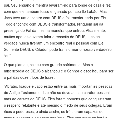
pai. Seu engano e mentira levaram-no para longe de casa e fez
com que ele também fosse enganado por seu tio Labão. Mas
Jacó teve um encontro com DEUS e foi transformado por Ele.
Todo encontro com DEUS é transformador. Ninguém sai da
presença do Pai da mesma maneira que entrou. Atualmente,
muitos apenas ouviram falar a respeito de DEUS, mas na
verdade nunca tiveram um encontro real e pessoal com Ele.
Somente DEUS, o Criador, pode transformar o nosso verdadeiro
“eu”.
O que plantou, colheu com grande sofrimento. Mas a
misericórdia de DEUS o alcançou e o Senhor o escolheu para ser
o pai das doze tribos de Israel.
“Abraão, Isaque e Jacó estão entre as mais importantes pessoas
do Antigo Testamento. Isto não se deve ao seu caráter pessoal,
mas ao caráter de DEUS. Eles foram homens que conquistaram
o respeito relutante e até mesmo o medo de seus colegas. Eram
ricos e poderosos, e ainda assim, os três foram capazes de
mentir, enganar e agir com egoísmo. Eles não eram os heróis