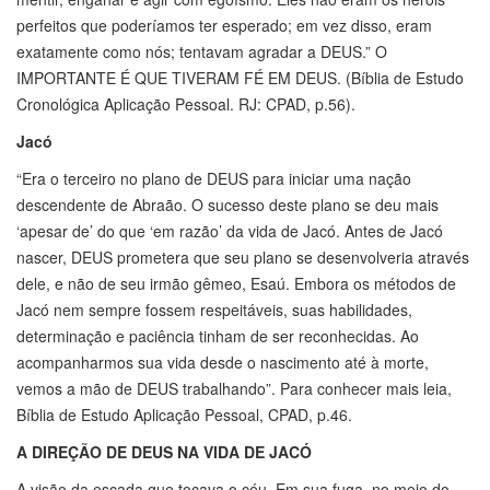
perfeitos que poderíamos ter esperado; em vez disso, eram
exatamente como nós; tentavam agradar a DEUS.” O
IMPORTANTE É QUE TIVERAM FÉ EM DEUS. (Bíblia de Estudo
Cronológica Aplicação Pessoal. RJ: CPAD, p.56).
Jacó
“Era o terceiro no plano de DEUS para iniciar uma nação
descendente de Abraão. O sucesso deste plano se deu mais
‘apesar de’ do que ‘em razão’ da vida de Jacó. Antes de Jacó
nascer, DEUS prometera que seu plano se desenvolveria através
dele, e não de seu irmão gêmeo, Esaú. Embora os métodos de
Jacó nem sempre fossem respeitáveis, suas habilidades,
determinação e paciência tinham de ser reconhecidas. Ao
acompanharmos sua vida desde o nascimento até à morte,
vemos a mão de DEUS trabalhando”. Para conhecer mais leia,
Bíblia de Estudo Aplicação Pessoal, CPAD, p.46.
A DIREÇÃO DE DEUS NA VIDA DE JACÓ
A visão da escada que tocava o céu. Em sua fuga, no meio do