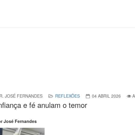
Confiança e fé anulam o temor
R. JOSÉ FERNANDES
REFLEXÕES
04 ABRIL 2026
A
fiança e fé anulam o temor
or José Fernandes