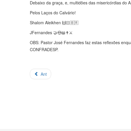
Debaixo da graça, e, multidões das misericórdias do
Pelos Laços do Calvário!
Shalom Aleikhen 🙌🏻🇧🇷
JFernandes 🤝😍📖✝️⚔️
OBS: Pastor José Fernandes faz estas reflexões enquan
CONFRADESP.
Ant