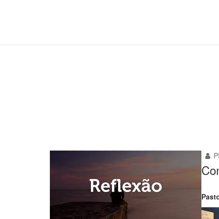
Reflexões
Você está aqui:
Página Principal
Mais
Reflexões
P
Con
Past