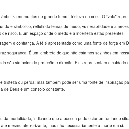
imboliza momentos de grande temor, tristeza ou crise. O “vale” repre
undo e simbólico, refletindo temas de medo, vulnerabilidade e a neces
s de risco. É um espaço onde o medo e a incerteza estão presentes.
ragem e confiança. A fé é apresentada como uma fonte de força em D
traz segurança. É um lembrete de que não estamos sozinhos em nossa
jado são símbolos de proteção e direção. Eles representam o cuidado
e tristeza ou perda, mas também pode ser uma fonte de inspiração par
ça de Deus é um consolo constante.
u da mortalidade, indicando que a pessoa pode estar enfrentando si
 até mesmo aterrorizante, mas não necessariamente a morte em si.