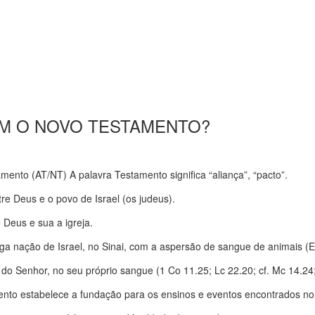
 EM O NOVO TESTAMENTO?
mento (AT/NT) A palavra Testamento significa “aliança”, “pacto”.
re Deus e o povo de Israel (os judeus).
 Deus e sua a igreja.
a nação de Israel, no Sinai, com a aspersão de sangue de animais (Ex
a do Senhor, no seu próprio sangue (1 Co 11.25; Lc 22.20; cf. Mc 14.24
amento estabelece a fundação para os ensinos e eventos encontrados n