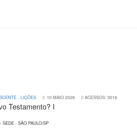
lescente
Lição 7 - Quem é Deus em o Novo Testamento? I
SCENTE - LIÇÕES
10 MAIO 2026
ACESSOS: 3016
vo Testamento? I
- SEDE - SÃO PAULO/SP