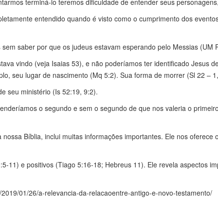
ntarmos terminá-lo teremos dificuldade de entender seus personagens, 
tamente entendido quando é visto como o cumprimento dos eventos, pe
os sem saber por que os judeus estavam esperando pelo Messias (UM
a vindo (veja Isaias 53), e não poderíamos ter identificado Jesus d
o, seu lugar de nascimento (Mq 5:2). Sua forma de morrer (Sl 22 – 1, 
e seu ministério (Is 52:19, 9:2).
tenderíamos o segundo e sem o segundo de que nos valeria o primeiro. 
ssa Bíblia, inclui muitas informações importantes. Ele nos oferece o
0:5-11) e positivos (Tiago 5:16-18; Hebreus 11). Ele revela aspectos i
m/2019/01/26/a-relevancia-da-relacaoentre-antigo-e-novo-testamento/