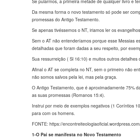
Se pularmos, a primeira metade de qualquer livro e te
Da mesma forma o novo testamento só pode ser comple
promessas do Antigo Testamento.
Se apenas tivéssemos o NT, iriamos ler os evangelh
Sem o AT não entenderíamos porque esse Messias estav
detalhadas que foram dadas a seu respeito, por exempl
Sua ressurreição ( Sl 16:10) e muitos outros detalhes d
Afinal o AT se completa no NT, sem o primeiro não en
não somos salvos pela lei, mas pela graça.
O Antigo Testamento, que é aproximadamente 75% da no
as suas promessas (Romanos 15:4).
Instrui por meio de exemplos negativos (1 Coríntios 1
para com os homens.
FONTE: https://encontreiteologiaoficial.wordpress.co
1-O Pai se manifesta no Novo Testamento