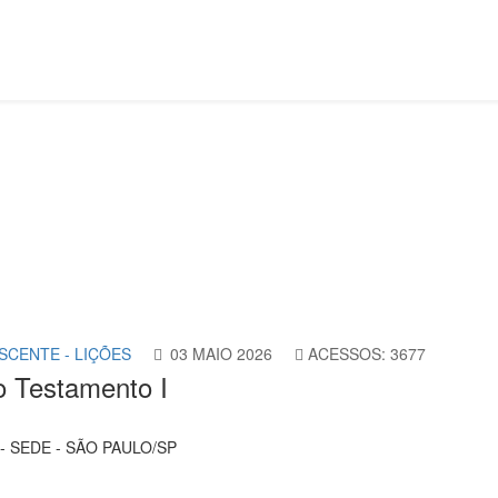
lescente
Lição 6 - Quem é Deus no Antigo Testamento I
SCENTE - LIÇÕES
03 MAIO 2026
ACESSOS: 3677
o Testamento I
- SEDE - SÃO PAULO/SP