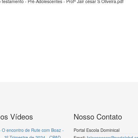
estamento - Pré-Adolescentes - Profº Jair césar S Oliveira.pdf
mos Vídeos
Nosso Contato
- O encontro de Rute com Boaz -
Portal Escola Dominical
 - 3º Trimestre de 2024 - CPAD
Email:
faleconosco@portalebd.or