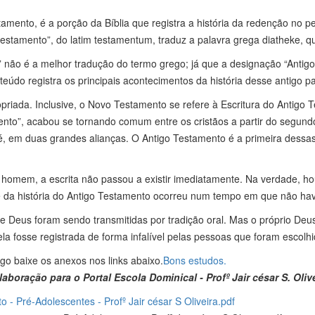
to, é a porção da Bíblia que registra a história da redenção no perío
testamento”, do latim testamentum, traduz a palavra grega diatheke, q
 não é a melhor tradução do termo grego; já que a designação “Antigo 
eúdo registra os principais acontecimentos da história desse antigo pa
riada. Inclusive, o Novo Testamento se refere à Escritura do Antigo T
nto”, acabou se tornando comum entre os cristãos a partir do segundo 
to é, em duas grandes alianças. O Antigo Testamento é a primeira des
omem, a escrita não passou a existir imediatamente. Na verdade, ho
te da história do Antigo Testamento ocorreu num tempo em que não havi
de Deus foram sendo transmitidas por tradição oral. Mas o próprio Deu
a fosse registrada de forma infalível pelas pessoas que foram escolhi
igo baixe os anexos nos links abaixo.
Bons estudos.
aboração para o Portal Escola Dominical - Profº Jair césar S. Oliv
- Pré-Adolescentes - Profº Jair césar S Oliveira.pdf