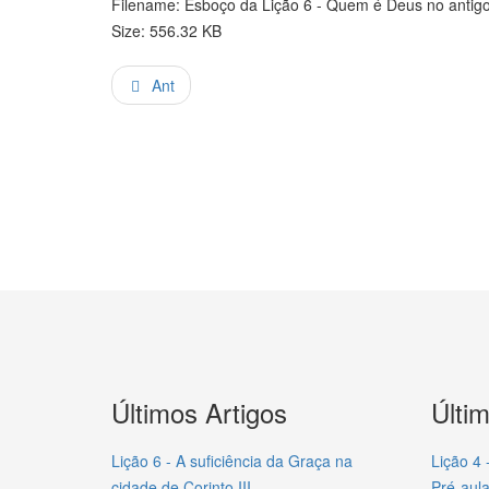
Filename: Esboço da Lição 6 - Quem é Deus no antigo t
Size: 556.32 KB
Ant
Últimos Artigos
Últi
Lição 6 - A suficiência da Graça na
Lição 4 
cidade de Corinto III
Pré-aula