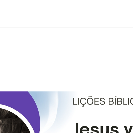
Lição 3 - Jesus venceu a morte - SLIDES, LINK E VIDEOAULAS