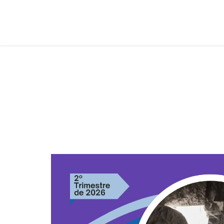
Juvenis
Você está aqui:
Página Principal
Classes
Juvenis