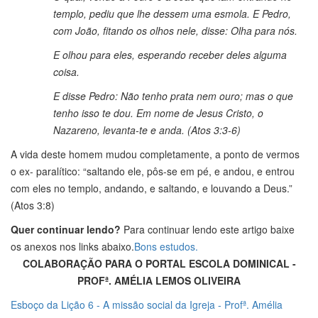
templo, pediu que lhe dessem uma esmola. E Pedro,
com João, fitando os olhos nele, disse: Olha para nós.
E olhou para eles, esperando receber deles alguma
coisa.
E disse Pedro: Não tenho prata nem ouro; mas o que
tenho isso te dou. Em nome de Jesus Cristo, o
Nazareno, levanta-te e anda. (Atos 3:3-6)
A vida deste homem mudou completamente, a ponto de vermos
o ex- paralítico: “saltando ele, pôs-se em pé, e andou, e entrou
com eles no templo, andando, e saltando, e louvando a Deus.”
(Atos 3:8)
Quer continuar lendo?
Para continuar lendo este artigo baixe
os anexos nos links abaixo.
Bons estudos.
COLABORAÇÃO PARA O PORTAL ESCOLA DOMINICAL -
PROFª. AMÉLIA LEMOS OLIVEIRA
Esboço da Lição 6 - A missão social da Igreja - Profª. Amélia