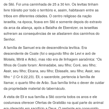
de Siló. Foi uma caminhada de 25 a 30 km. Os levitas tinham
livre trânsito por todo o território e, assim, habitavam entre as
tribos em diferentes cidades. O centro religioso da nação
israelita, na época, ficava em Siló e somente depois do extravio
da arca da aliança, após a Batalha de Ebenézer, os israelitas
sofreram as consequências de se afastarem dos caminhos do
Senhor.
A família de Samuel era de descendência levítica. Era
descendente de Coate (foi o segundo filho de Levi e avô de
Moisés, Miriã e Arão), mas não era de linhagem aaraônica: “Os
filhos de Coate foram: Aminadabe, seu filho; Coré, seu filho;
Assir, seu filho; Elcana, seu filho; Ebiasafe, seu filho; Assir, seu
filho “ (I Cr 6:22,23). Eli, o sacerdote, pertencia à família de
Itamar, o quarto filho de Arão. Sua família tinha o dever de cuidar
da propriedade material do tabernáculo.
A visita de Eli e sua família a Siló ocorria todos os anos e ele
costumava oferecer Ofertas de Gratidão na qual parte do animal
era oferecido em sacrifício a Deus. O restante era consumido