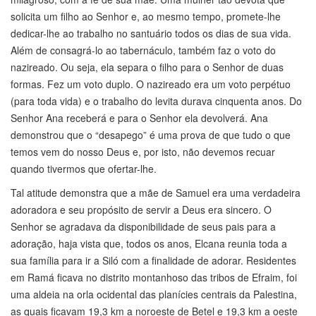
solicita um filho ao Senhor e, ao mesmo tempo, promete-lhe
dedicar-lhe ao trabalho no santuário todos os dias de sua vida.
Além de consagrá-lo ao tabernáculo, também faz o voto do
nazireado. Ou seja, ela separa o filho para o Senhor de duas
formas. Fez um voto duplo. O nazireado era um voto perpétuo
(para toda vida) e o trabalho do levita durava cinquenta anos. Do
Senhor Ana receberá e para o Senhor ela devolverá. Ana
demonstrou que o “desapego” é uma prova de que tudo o que
temos vem do nosso Deus e, por isto, não devemos recuar
quando tivermos que ofertar-lhe.
Tal atitude demonstra que a mãe de Samuel era uma verdadeira
adoradora e seu propósito de servir a Deus era sincero. O
Senhor se agradava da disponibilidade de seus pais para a
adoração, haja vista que, todos os anos, Elcana reunia toda a
sua família para ir a Siló com a finalidade de adorar. Residentes
em Ramá ficava no distrito montanhoso das tribos de Efraim, foi
uma aldeia na orla ocidental das planícies centrais da Palestina,
as quais ficavam 19,3 km a noroeste de Betel e 19,3 km a oeste