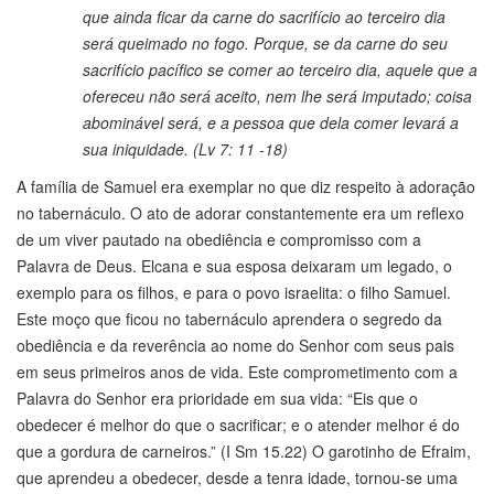
que ainda ficar da carne do sacrifício ao terceiro dia
será queimado no fogo. Porque, se da carne do seu
sacrifício pacífico se comer ao terceiro dia, aquele que a
ofereceu não será aceito, nem lhe será imputado; coisa
abominável será, e a pessoa que dela comer levará a
sua iniquidade. (Lv 7: 11 -18)
A família de Samuel era exemplar no que diz respeito à adoração
no tabernáculo. O ato de adorar constantemente era um reflexo
de um viver pautado na obediência e compromisso com a
Palavra de Deus. Elcana e sua esposa deixaram um legado, o
exemplo para os filhos, e para o povo israelita: o filho Samuel.
Este moço que ficou no tabernáculo aprendera o segredo da
obediência e da reverência ao nome do Senhor com seus pais
em seus primeiros anos de vida. Este comprometimento com a
Palavra do Senhor era prioridade em sua vida: “Eis que o
obedecer é melhor do que o sacrificar; e o atender melhor é do
que a gordura de carneiros.” (I Sm 15.22) O garotinho de Efraim,
que aprendeu a obedecer, desde a tenra idade, tornou-se uma