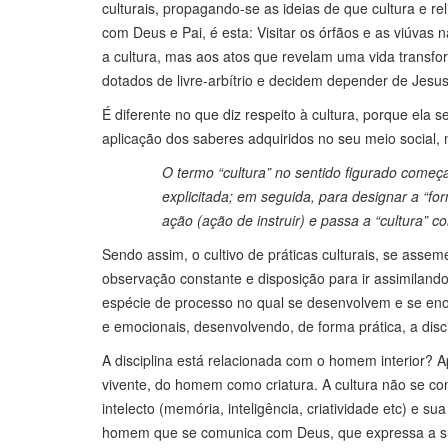
culturais, propagando-se as ideias de que cultura e re
com Deus e Pai, é esta: Visitar os órfãos e as viúvas
a cultura, mas aos atos que revelam uma vida transfor
dotados de livre-arbítrio e decidem depender de Jesus
É diferente no que diz respeito à cultura, porque ela 
aplicação dos saberes adquiridos no seu meio social,
O termo “cultura” no sentido figurado começa 
explicitada; em seguida, para designar a “fo
ação (ação de instruir) e passa a “cultura” c
Sendo assim, o cultivo de práticas culturais, se assem
observação constante e disposição para ir assimiland
espécie de processo no qual se desenvolvem e se en
e emocionais, desenvolvendo, de forma prática, a disci
A disciplina está relacionada com o homem interior
vivente, do homem como criatura. A cultura não se c
intelecto (memória, inteligência, criatividade etc) e s
homem que se comunica com Deus, que expressa a sua 