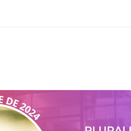
Lição 12 - Pluralismo religioso: todos os caminhos levam a Deus? I