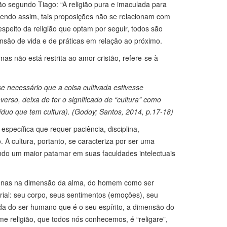
ião segundo Tiago: “A religião pura e imaculada para
 Sendo assim, tais proposições não se relacionam com
speito da religião que optam por seguir, todos são
ensão de vida e de práticas em relação ao próximo.
mas não está restrita ao amor cristão, refere-se à
se necessário que a coisa cultivada estivesse
erso, deixa de ter o significado de “cultura” como
ivíduo que tem cultura). (Godoy; Santos, 2014, p.17-18)
específica que requer paciência, disciplina,
A cultura, portanto, se caracteriza por ser uma
do um maior patamar em suas faculdades intelectuais
apenas na dimensão da alma, do homem como ser
ial: seu corpo, seus sentimentos (emoções), seu
funda do ser humano que é o seu espírito, a dimensão do
 religião, que todos nós conhecemos, é “religare”,