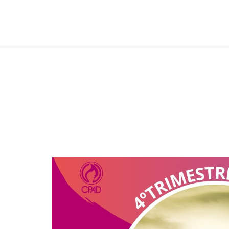
Juvenis
Você está aqui:
Página Principal
Classes
Juvenis