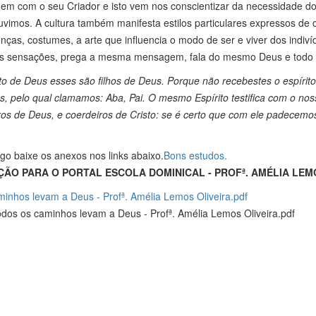
m com o seu Criador e isto vem nos conscientizar da necessidade do S
vimos. A cultura também manifesta estilos particulares expressos de 
nças, costumes, a arte que influencia o modo de ser e viver dos indivíd
as sensações, prega a mesma mensagem, fala do mesmo Deus e todo 
to de Deus esses são filhos de Deus. Porque não recebestes o espírito
s, pelo qual clamamos: Aba, Pai. O mesmo Espírito testifica com o no
ros de Deus, e coerdeiros de Cristo: se é certo que com ele padecemo
igo baixe os anexos nos links abaixo.
Bons estudos.
O PARA O PORTAL ESCOLA DOMINICAL - PROFª. AMÉLIA LEM
minhos levam a Deus - Profª. Amélia Lemos Oliveira.pdf
todos os caminhos levam a Deus - Profª. Amélia Lemos Oliveira.pdf