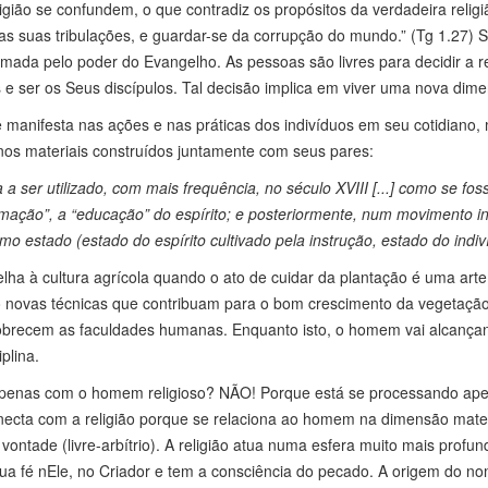
ligião se confundem, o que contradiz os propósitos da verdadeira relig
 nas suas tribulações, e guardar-se da corrupção do mundo.” (Tg 1.27)
mada pelo poder do Evangelho. As pessoas são livres para decidir a re
 e ser os Seus discípulos. Tal decisão implica em viver uma nova dim
se manifesta nas ações e nas práticas dos indivíduos em seu cotidiano, 
 nos materiais construídos juntamente com seus pares:
a ser utilizado, com mais frequência, no século XVIII [...] como se fos
rmação”, a “educação” do espírito; e posteriormente, num movimento inv
omo estado (estado do espírito cultivado pela instrução, estado do ind
elha à cultura agrícola quando o ato de cuidar da plantação é uma arte 
o novas técnicas que contribuam para o bom crescimento da vegetação. 
obrecem as faculdades humanas. Enquanto isto, o homem vai alcançan
plina.
? Apenas com o homem religioso? NÃO! Porque está se processando 
onecta com a religião porque se relaciona ao homem na dimensão mater
ua vontade (livre-arbítrio). A religião atua numa esfera muito mais pro
fé nEle, no Criador e tem a consciência do pecado. A origem do nome