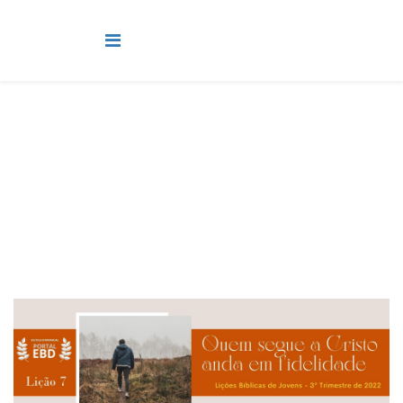
Jovens
Você está aqui:
Página Principal
Classes
Jovens
Lição 7 - Quem segue a Cristo anda em fidelidade I