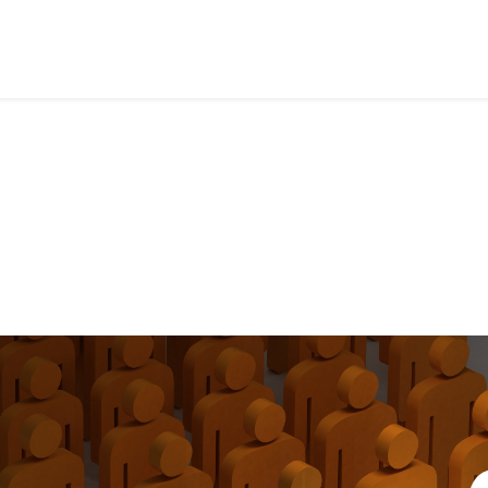
entes
Lição 3 - Moisés e Josué, grandes líderes do povo de Deus